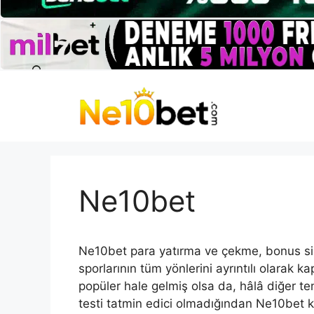
İçeriğe
atla
Ne10bet
Ne10bet para yatırma ve çekme, bonus sist
sporlarının tüm yönlerini ayrıntılı olarak 
popüler hale gelmiş olsa da, hâlâ diğer tema
testi tatmin edici olmadığından Ne10bet ko