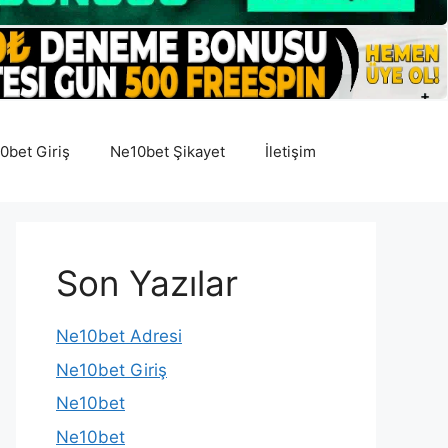
0bet Giriş
Ne10bet Şikayet
İletişim
Son Yazılar
Ne10bet Adresi
Ne10bet Giriş
Ne10bet
Ne10bet