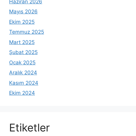
Haziran 2026
Mayıs 2026
Ekim 2025
Temmuz 2025
Mart 2025
Şubat 2025
Ocak 2025
Aralık 2024
Kasım 2024
Ekim 2024
Etiketler