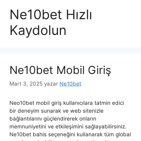
Ne10bet Hızlı
Kaydolun
Ne10bet Mobil Giriş
Mart 3, 2025
yazar
Ne10bet
Neo10bet mobil giriş kullanıcılara tatmin edici
bir deneyim sunarak ve web sitenizle
bağlantılarını güçlendirerek onların
memnuniyetini ve etkileşimini sağlayabilirsiniz.
Ne10bet bahis seçeneğini kullanarak tüm global