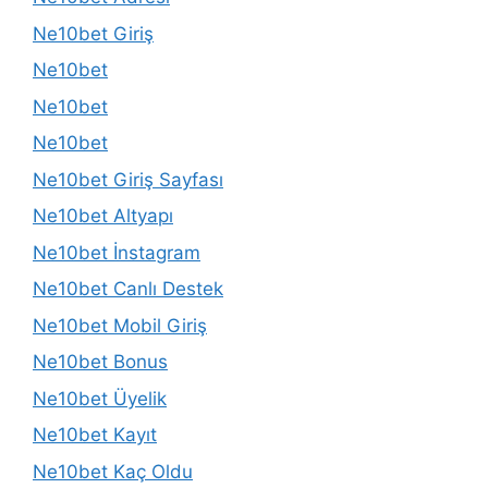
Ne10bet Giriş
Ne10bet
Ne10bet
Ne10bet
Ne10bet Giriş Sayfası
Ne10bet Altyapı
Ne10bet İnstagram
Ne10bet Canlı Destek
Ne10bet Mobil Giriş
Ne10bet Bonus
Ne10bet Üyelik
Ne10bet Kayıt
Ne10bet Kaç Oldu