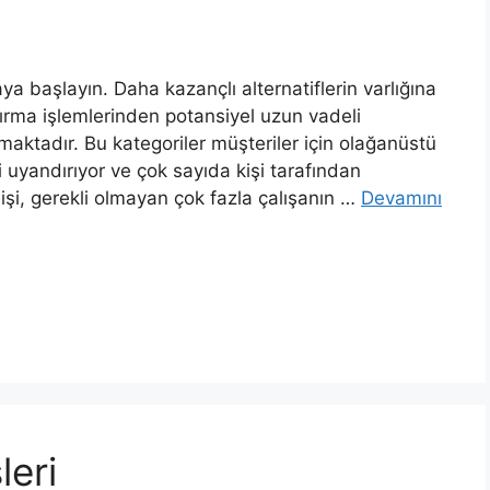
 başlayın. Daha kazançlı alternatiflerin varlığına
tırma işlemlerinden potansiyel uzun vadeli
maktadır. Bu kategoriler müşteriler için olağanüstü
lgi uyandırıyor ve çok sayıda kişi tarafından
selişi, gerekli olmayan çok fazla çalışanın …
Devamını
leri