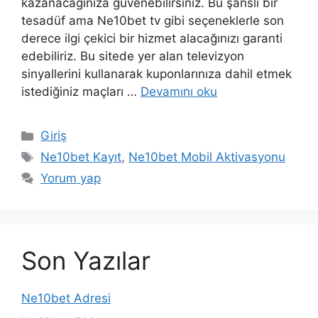
kazanacağınıza güvenebilirsiniz. Bu şanslı bir
tesadüf ama Ne10bet tv gibi seçeneklerle son
derece ilgi çekici bir hizmet alacağınızı garanti
edebiliriz. Bu sitede yer alan televizyon
sinyallerini kullanarak kuponlarınıza dahil etmek
istediğiniz maçları …
Devamını oku
Kategoriler
Giriş
Etiketler
Ne10bet Kayıt
,
Ne10bet Mobil Aktivasyonu
Yorum yap
Son Yazılar
Ne10bet Adresi