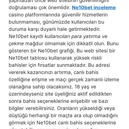
yapmadan önce web sitesinin güvenilirliğini
doğrulaması çok önemlidir.
Ne10bet inceleme
casino platformlarında güvenilir hizmetlerin
bulunmaması, günümüzde kullanıcıları bu
duruma karşı duyarlı hale getirmektedir.
Ne10bet kayıtlı kullanıcıları para yatırma ve
çekme
mağdur olmamak için dikkatli olun. Bunu
gösteren bir Ne10bet grafiği. Bu web sitesi bir
Ne10bet tablosu kullanarak yüksek riskli
bahisler için fırsatlar sunmaktadır. Bu adresi
vererek kazancınızı artırma, canlı bahis
özelliğine erişme ve maçı gerçek zamanlı izleme
olanağına sahip olacaksınız. 18 yaş ve
üzerindeyseniz site üyeliğiniz aktif edildikten
sonra bahis seçeneklerine erişebilir ve bazı
bilgiler verebilirsiniz. Oranların yükseldiği veya
düştüğü herhangi bir maçta ara olup olmadığını
görmek için Ne10bet canlı bahis seçeneklerine