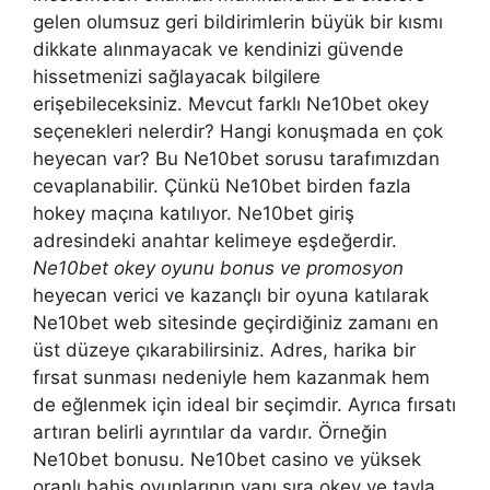
gelen olumsuz geri bildirimlerin büyük bir kısmı
dikkate alınmayacak ve kendinizi güvende
hissetmenizi sağlayacak bilgilere
erişebileceksiniz. Mevcut farklı Ne10bet okey
seçenekleri nelerdir? Hangi konuşmada en çok
heyecan var? Bu Ne10bet sorusu tarafımızdan
cevaplanabilir. Çünkü Ne10bet birden fazla
hokey maçına katılıyor. Ne10bet giriş
adresindeki anahtar kelimeye eşdeğerdir.
Ne10bet okey oyunu bonus ve promosyon
heyecan verici ve kazançlı bir oyuna katılarak
Ne10bet web sitesinde geçirdiğiniz zamanı en
üst düzeye çıkarabilirsiniz. Adres, harika bir
fırsat sunması nedeniyle hem kazanmak hem
de eğlenmek için ideal bir seçimdir. Ayrıca fırsatı
artıran belirli ayrıntılar da vardır. Örneğin
Ne10bet bonusu. Ne10bet casino ve yüksek
oranlı bahis oyunlarının yanı sıra okey ve tavla