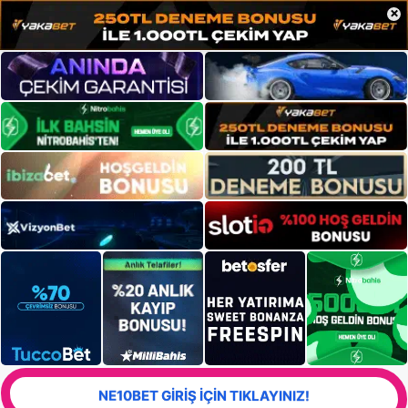
×
NE10BET GİRİŞ İÇİN TIKLAYINIZ!