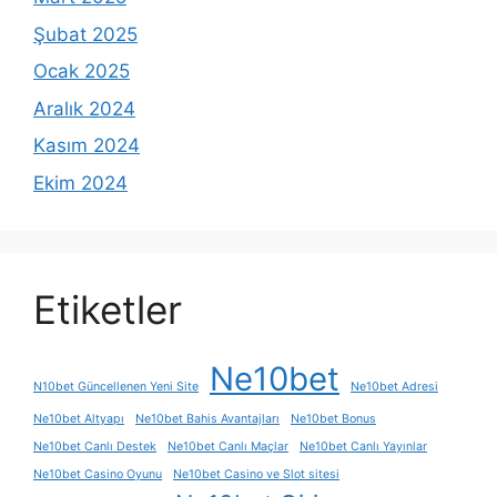
Şubat 2025
Ocak 2025
Aralık 2024
Kasım 2024
Ekim 2024
Etiketler
Ne10bet
N10bet Güncellenen Yeni Site
Ne10bet Adresi
Ne10bet Altyapı
Ne10bet Bahis Avantajları
Ne10bet Bonus
Ne10bet Canlı Destek
Ne10bet Canlı Maçlar
Ne10bet Canlı Yayınlar
Ne10bet Casino Oyunu
Ne10bet Casino ve Slot sitesi