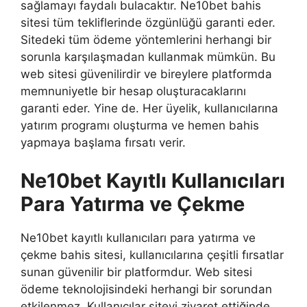
sağlamayı faydalı bulacaktır. Ne10bet bahis
sitesi tüm tekliflerinde özgünlüğü garanti eder.
Sitedeki tüm ödeme yöntemlerini herhangi bir
sorunla karşılaşmadan kullanmak mümkün. Bu
web sitesi güvenilirdir ve bireylere platformda
memnuniyetle bir hesap oluşturacaklarını
garanti eder. Yine de. Her üyelik, kullanıcılarına
yatırım programı oluşturma ve hemen bahis
yapmaya başlama fırsatı verir.
Ne10bet Kayıtlı Kullanıcıları
Para Yatırma ve Çekme
Ne10bet kayıtlı kullanıcıları para yatırma ve
çekme bahis sitesi, kullanıcılarına çeşitli fırsatlar
sunan güvenilir bir platformdur. Web sitesi
ödeme teknolojisindeki herhangi bir sorundan
etkilenmez. Kullanıcılar siteyi ziyaret ettiğinde