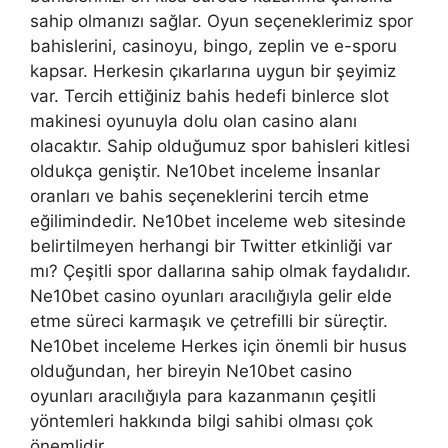
sahip olmanızı sağlar. Oyun seçeneklerimiz spor
bahislerini, casinoyu, bingo, zeplin ve e-sporu
kapsar. Herkesin çıkarlarına uygun bir şeyimiz
var. Tercih ettiğiniz bahis hedefi binlerce slot
makinesi oyunuyla dolu olan casino alanı
olacaktır. Sahip olduğumuz spor bahisleri kitlesi
oldukça geniştir. Ne10bet inceleme İnsanlar
oranları ve bahis seçeneklerini tercih etme
eğilimindedir. Ne10bet inceleme web sitesinde
belirtilmeyen herhangi bir Twitter etkinliği var
mı? Çeşitli spor dallarına sahip olmak faydalıdır.
Ne10bet casino oyunları aracılığıyla gelir elde
etme süreci karmaşık ve çetrefilli bir süreçtir.
Ne10bet inceleme Herkes için önemli bir husus
olduğundan, her bireyin Ne10bet casino
oyunları aracılığıyla para kazanmanın çeşitli
yöntemleri hakkında bilgi sahibi olması çok
önemlidir.