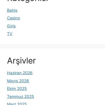
Bahis
Casino
Giriş
TV
Arşivler
Haziran 2026
Mayıs 2026
Ekim 2025
Temmuz 2025
Mart 2025