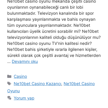
Ne10bet casino oyunu mekanda çeşitli casino
oyunlarının oynanabileceği canlı bir lobi
bulunmaktadır. Televizyon kanalında bir spor
karşılaşması yayınlanmakta ve bahis oynayan
tüm oyunculara yayınlanmaktadır. Ne10bet
kullanıcıları üyelik ücretini sorabilir mi? Ne10bet
televizyonlarının kaliteli olduğu düşünülüyor mu?
Ne10bet casino oyunu TV’nin kalitesi nedir?
Ne10bet bahis şirketiyle ısrarla ilgilenen kişiler,
sürekli olarak çok çeşitli avantaj ve hizmetlerden
…
Devamını oku
Kategoriler
Casino
Etiketler
Ne10bet Casino Kazancı
,
Ne10bet Casino
Oyunu
Yorum yap