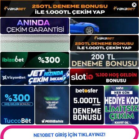
×
NE10BET GİRİŞ İÇİN TIKLAYINIZ!