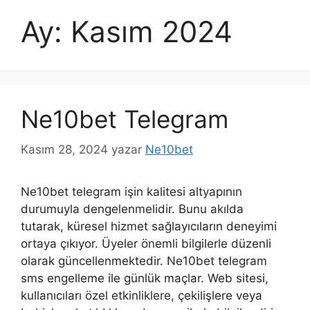
Ay:
Kasım 2024
Ne10bet Telegram
Kasım 28, 2024
yazar
Ne10bet
Ne10bet telegram işin kalitesi altyapının
durumuyla dengelenmelidir. Bunu akılda
tutarak, küresel hizmet sağlayıcıların deneyimi
ortaya çıkıyor. Üyeler önemli bilgilerle düzenli
olarak güncellenmektedir. Ne10bet telegram
sms engelleme ile günlük maçlar. Web sitesi,
kullanıcıları özel etkinliklere, çekilişlere veya