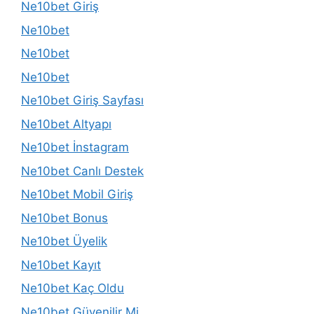
Ne10bet Giriş
Ne10bet
Ne10bet
Ne10bet
Ne10bet Giriş Sayfası
Ne10bet Altyapı
Ne10bet İnstagram
Ne10bet Canlı Destek
Ne10bet Mobil Giriş
Ne10bet Bonus
Ne10bet Üyelik
Ne10bet Kayıt
Ne10bet Kaç Oldu
Ne10bet Güvenilir Mi