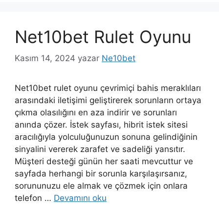
Net10bet Rulet Oyunu
Kasım 14, 2024
yazar
Ne10bet
Net10bet rulet oyunu çevrimiçi bahis meraklıları
arasındaki iletişimi geliştirerek sorunların ortaya
çıkma olasılığını en aza indirir ve sorunları
anında çözer. İstek sayfası, hibrit istek sitesi
aracılığıyla yolculuğunuzun sonuna gelindiğinin
sinyalini vererek zarafet ve sadeliği yansıtır.
Müşteri desteği günün her saati mevcuttur ve
sayfada herhangi bir sorunla karşılaşırsanız,
sorununuzu ele almak ve çözmek için onlara
telefon …
Devamını oku