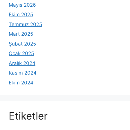
Mayıs 2026
Ekim 2025
Temmuz 2025
Mart 2025
Şubat 2025
Ocak 2025
Aralık 2024
Kasım 2024
Ekim 2024
Etiketler