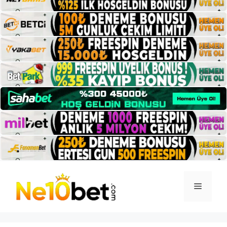
İçeriğe
atla
Menü