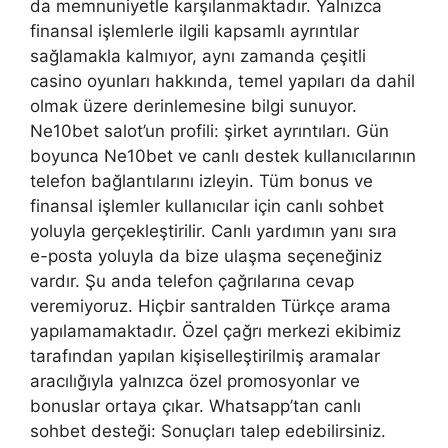
da memnuniyetle karşılanmaktadır. Yalnızca
finansal işlemlerle ilgili kapsamlı ayrıntılar
sağlamakla kalmıyor, aynı zamanda çeşitli
casino oyunları hakkında, temel yapıları da dahil
olmak üzere derinlemesine bilgi sunuyor.
Ne10bet salot’un profili: şirket ayrıntıları. Gün
boyunca Ne10bet ve canlı destek kullanıcılarının
telefon bağlantılarını izleyin. Tüm bonus ve
finansal işlemler kullanıcılar için canlı sohbet
yoluyla gerçekleştirilir. Canlı yardımın yanı sıra
e-posta yoluyla da bize ulaşma seçeneğiniz
vardır. Şu anda telefon çağrılarına cevap
veremiyoruz. Hiçbir santralden Türkçe arama
yapılamamaktadır. Özel çağrı merkezi ekibimiz
tarafından yapılan kişiselleştirilmiş aramalar
aracılığıyla yalnızca özel promosyonlar ve
bonuslar ortaya çıkar. Whatsapp’tan canlı
sohbet desteği: Sonuçları talep edebilirsiniz.