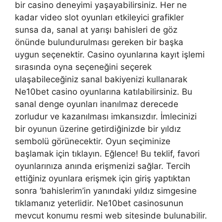
bir casino deneyimi yaşayabilirsiniz. Her ne
kadar video slot oyunları etkileyici grafikler
sunsa da, sanal at yarışı bahisleri de göz
önünde bulundurulması gereken bir başka
uygun seçenektir. Casino oyunlarına kayıt işlemi
sırasında oyna seçeneğini seçerek
ulaşabileceğiniz sanal bakiyenizi kullanarak
Ne10bet casino oyunlarına katılabilirsiniz. Bu
sanal denge oyunları inanılmaz derecede
zorludur ve kazanılması imkansızdır. İmlecinizi
bir oyunun üzerine getirdiğinizde bir yıldız
sembolü görünecektir. Oyun seçiminize
başlamak için tıklayın. Eğlence! Bu teklif, favori
oyunlarınıza anında erişmenizi sağlar. Tercih
ettiğiniz oyunlara erişmek için giriş yaptıktan
sonra ‘bahislerim’in yanındaki yıldız simgesine
tıklamanız yeterlidir. Ne10bet casinosunun
mevcut konumu resmi web sitesinde bulunabilir.