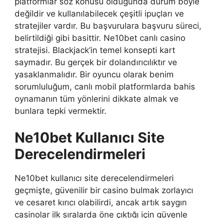
platformlar söz konusu olduğunda durum böyle
değildir ve kullanılabilecek çeşitli ipuçları ve
stratejiler vardır. Bu başvurulara başvuru süreci,
belirtildiği gibi basittir. Ne10bet canlı casino
stratejisi. Blackjack’in temel konsepti kart
saymadır. Bu gerçek bir dolandırıcılıktır ve
yasaklanmalıdır. Bir oyuncu olarak benim
sorumluluğum, canlı mobil platformlarda bahis
oynamanın tüm yönlerini dikkate almak ve
bunlara tepki vermektir.
Ne10bet Kullanıcı Site
Derecelendirmeleri
Ne10bet kullanıcı site derecelendirmeleri
geçmişte, güvenilir bir casino bulmak zorlayıcı
ve cesaret kırıcı olabilirdi, ancak artık saygın
casinolar ilk sıralarda öne çıktığı için güvenle