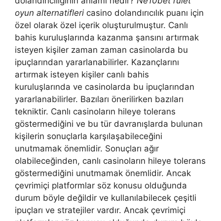
dolandırıcılığının anlamı nedir?
Ne10bet rulet
oyun alternatifleri
casino dolandırıcılık puanı için
özel olarak özel içerik oluşturulmuştur. Canlı
bahis kuruluşlarında kazanma şansını artırmak
isteyen kişiler zaman zaman casinolarda bu
ipuçlarından yararlanabilirler. Kazançlarını
artırmak isteyen kişiler canlı bahis
kuruluşlarında ve casinolarda bu ipuçlarından
yararlanabilirler. Bazıları önerilirken bazıları
tekniktir. Canlı casinoların hileye tolerans
göstermediğini ve bu tür davranışlarda bulunan
kişilerin sonuçlarla karşılaşabileceğini
unutmamak önemlidir. Sonuçları ağır
olabileceğinden, canlı casinoların hileye tolerans
göstermediğini unutmamak önemlidir. Ancak
çevrimiçi platformlar söz konusu olduğunda
durum böyle değildir ve kullanılabilecek çeşitli
ipuçları ve stratejiler vardır. Ancak çevrimiçi