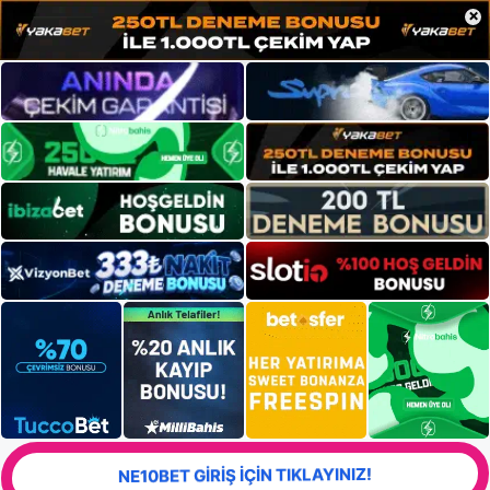
×
NE10BET GİRİŞ İÇİN TIKLAYINIZ!