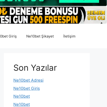
0bet Giriş
Ne10bet Şikayet
İletişim
Son Yazılar
Ne10bet Adresi
Ne10bet Giriş
Ne10bet
Ne10bet