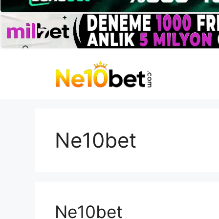
İçeriğe
atla
Ne10bet
Ne10bet