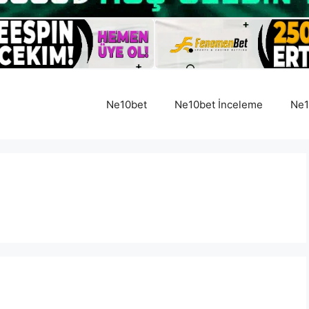
Ne10bet
Ne10bet İnceleme
Ne1