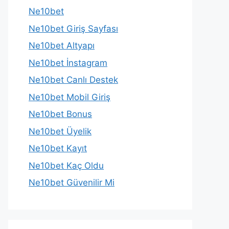
Ne10bet
Ne10bet Giriş Sayfası
Ne10bet Altyapı
Ne10bet İnstagram
Ne10bet Canlı Destek
Ne10bet Mobil Giriş
Ne10bet Bonus
Ne10bet Üyelik
Ne10bet Kayıt
Ne10bet Kaç Oldu
Ne10bet Güvenilir Mi